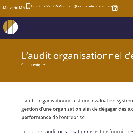
06 68 52 99 50
contact@morvaridvincent.com
Morvarid M.V
L’audit organisationnel c’
|
Lexique
L’audit organisationnel est une
évaluation systém
gestion d’une organisation
afin de
dégager des ax
performance
de l’entreprise.
Le but de l’
audit organisationnel
est de fournir d