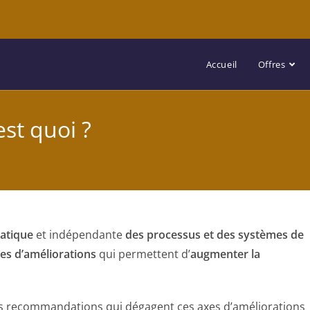
Accueil
Offres
est quoi ?
atique
et indépendante
des processus et des systèmes de
es d’améliorations
qui permettent d’
augmenter la
es recommandations qui dégagent ces axes d’améliorations