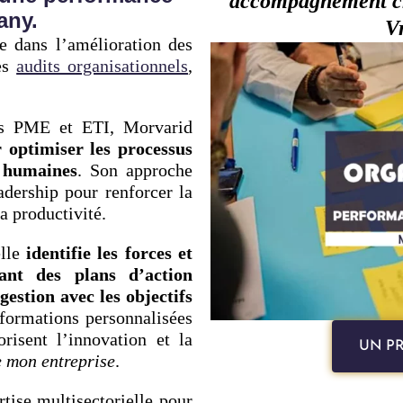
accompagnement cha
any.
Vr
le dans l’amélioration des
des
audits organisationnels
,
es PME et ETI, Morvarid
 optimiser les processus
s humaines
. Son approche
adership pour renforcer la
a productivité.
elle
identifie les forces et
sant des plans d’action
gestion avec les objectifs
 formations personnalisées
orisent l’innovation et la
UN PR
e mon entreprise
.
tise multisectorielle pour