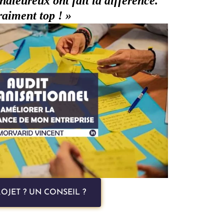
leureux ont fait la différence.
aiment top ! »
OJET ? UN CONSEIL ?