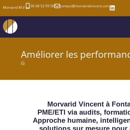
06 68 52 99 50
contact@morvaridvincent.com
Morvarid M.V
Améliorer les performan
Morvarid Vincent à Fonta
PME/ETI via audits, formation
Approche humaine, intelligen
solutions sur mesure pour